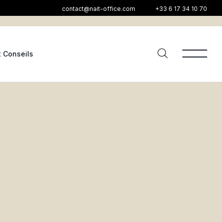
contact@nait-office.com
+33 6 17 34 10 70
t Conseils